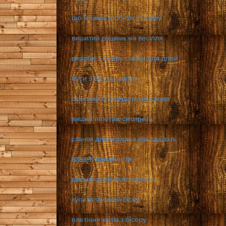
що можна зробити з бісеру
вишитий рушник на весілля
вироби з бісеру схеми для дітей
буси з бісеру схеми
сірьожки із бісера маки схема
виший пілотаж смотреть
станок для гердана как сделать
вишиті орнаменти
вишиті сукні фото сучасні
купити чеський бісер
плетіння квітів з бісеру