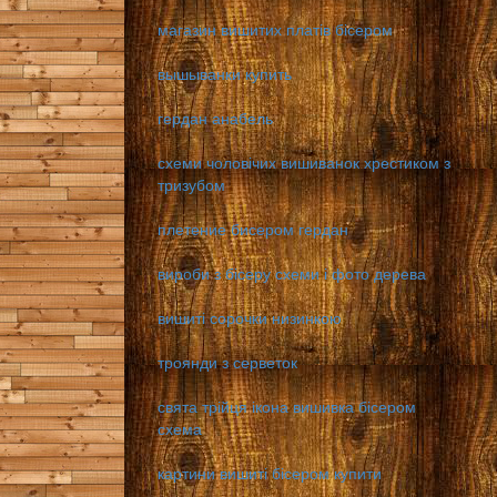
магазин вишитих платів бісером
вышыванки купить
гердан анабель
схеми чоловічих вишиванок хрестиком з
тризубом
плетение бисером гердан
вироби з бісеру схеми і фото дерева
вишиті сорочки низинкою
троянди з серветок
свята трійця ікона вишивка бісером
схема
картини вишиті бісером купити