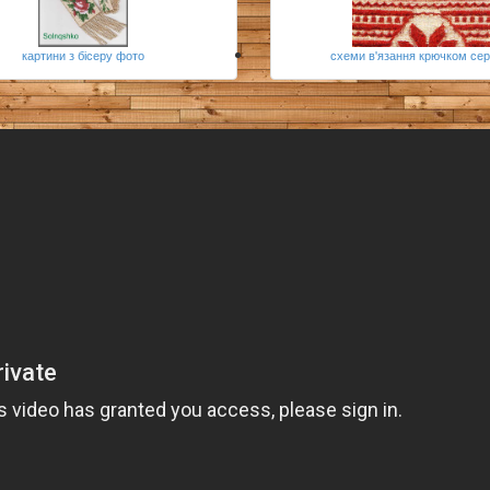
картини з бісеру фото
схеми в'язання крючком сер