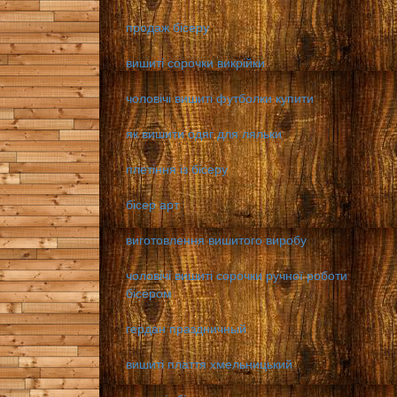
продаж бісеру
вишиті сорочки викрійки
чоловічі вишиті футболки купити
як вишити одяг для ляльки
плетіння із бісеру
бісер арт
виготовлення вишитого виробу
чоловічі вишиті сорочки ручної роботи
бісером
гердан праздничный
вишиті плаття хмельницький