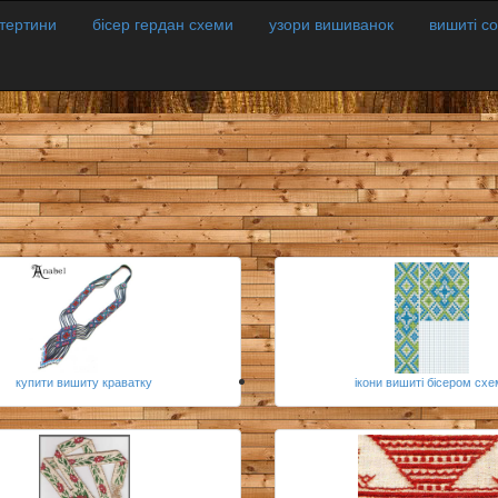
атертини
бісер гердан схеми
узори вишиванок
вишиті с
купити вишиту краватку
ікони вишиті бісером схе