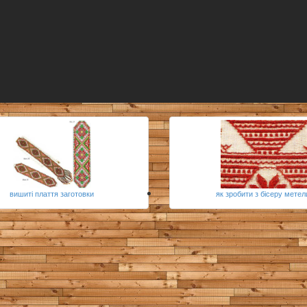
вишиті плаття заготовки
як зробити з бісеру метел