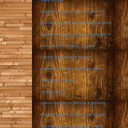
пошиття вишитих сорочок жіночих
чоловічі сорочки вишиті бісером фото
буковинські вишиванки бісером фото
ікони вишиті бісером продам
плаття до причастя вишиті
намисто з бісеру свадібне схема
санаторий гердан
гердан цветы
купить гердан из бисера в украине
вишиті тварини бісером на тканині
часткова вишивка бісером схеми