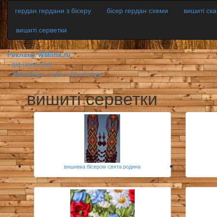
гердан гердани з бісеру
бісер гердан схеми
вишиті ск
вишиті серветки
Реклама WMlink.ru
-
qiq.ucoz.com
-
Экономия - путь к богатству!
вишиті серветки
вишивка бісером свята родина