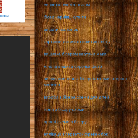
серветка схема гачком
ветки
бісер чернівці купити
вишити малюнок
картинки дитячих вишитих плять
вишивка бісером картини маки
жіноча вишита сорочка фото
вишиванки жіночі бісером схеми інтернет
магазин
вироби з бісера схеми для дітей
ікони з бісеру схеми
прості схеми з бісеру
аплікації з серветок фрекен бок