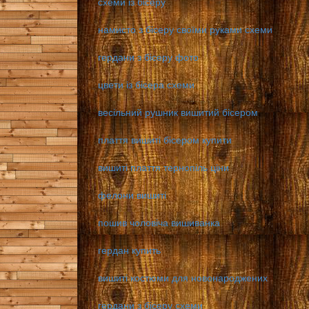
схеми із бісеру
намисто з бісеру своїми руками схеми
гердани з бісеру фото
цвети із бісера схеми
весільний рушник вишитий бісером
плаття вишиті бісером купити
вишиті плаття тернопіль ціни
фелони вишиті
пошив чоловіча вишиванка
гердан купить
вишиті костюми для новонароджених
гердани з бісеру схеми