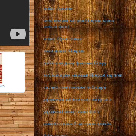
вишиті суконки
ексклюзивна вишита бісером тайна
вечеря фото
вишиті букви схеми
маки вишиті бісером
робота на дому фасовка бісеру
заготовки для вишивки бісером картини
ика
сколько стоит гердан из бисера
українська вишита сорочка купити
українські вишиті сукні фото
виший пілотаж 2 смотреть онлайн
бісер історія