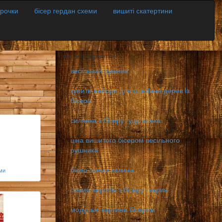
орочки
бісер гердан схеми
вишиті скатертини
вишиті серветки
весільний рушник
купити набори для плетiння дерев iз
бiсера
силянка з бісеру гуцульська
ціна вишитого бісером весільного
рушника
бісер схеми калина
ми
схеми виробів з бісеру тварин
модульні картини бісером