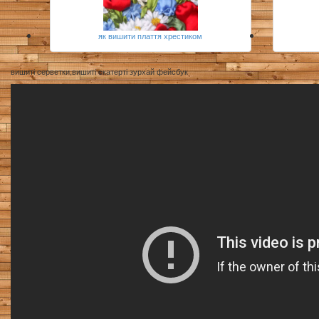
як вишити плаття хрестиком
вишиті серветки,вишиті скатерті зурхай фейсбук