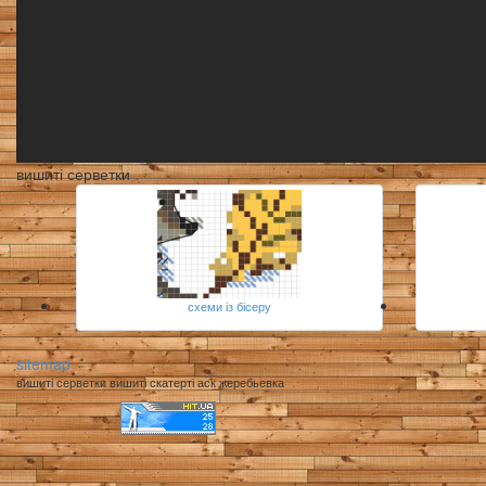
вишиті серветки
схеми із бісеру
sitemap
вишиті серветки вишиті скатерті аск жеребьевка