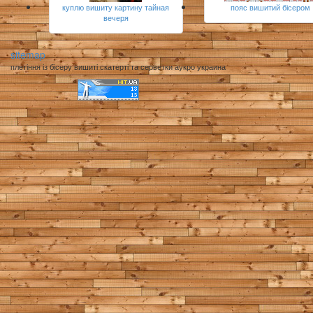
куплю вишиту картину тайная
пояс вишитий бісером
вечеря
sitemap
плетіння із бісеру вишиті скатерті та серветки аукро украина