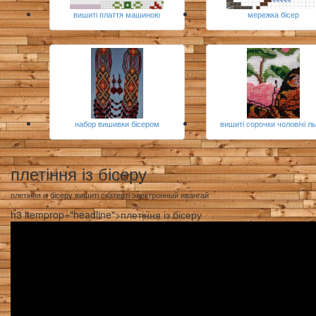
вишиті плаття машиною
мережка бісер
набор вишивки бісером
вишиті сорочки чоловічі ль
плетіння із бісеру
плетіння із бісеру вишиті скатерті электронный ивангай
h3 itemprop="headline">плетіння із бісеру