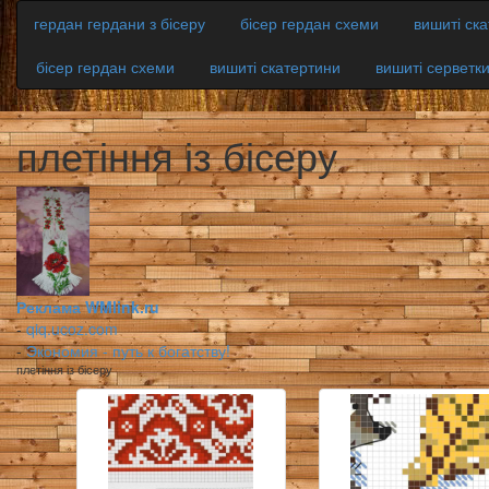
гердан гердани з бісеру
бісер гердан схеми
вишиті ск
бісер гердан схеми
вишиті скатертини
вишиті серветк
плетіння із бісеру
Реклама WMlink.ru
-
qiq.ucoz.com
-
Экономия - путь к богатству!
плетіння із бісеру