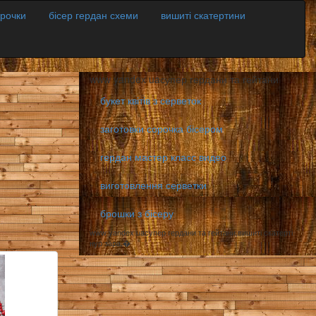
орочки
бісер гердан схеми
вишиті скатертини
www yandex uaсупер гердани та гейтани
букет квітів з серветок
заготовки сорочка бісером
гердан мастер класс видео
виготовлення серветки
брошки з бісеру
www yandex uaсупер гердани та гейтани,вишиті скатерті
нур зара,�