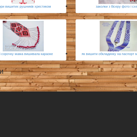
ори вишитих рушників хрестиком
заколки з бісеру фото і с
і сорочку мама вишивала караоке
як вишити обкладинку на паспорт 
и