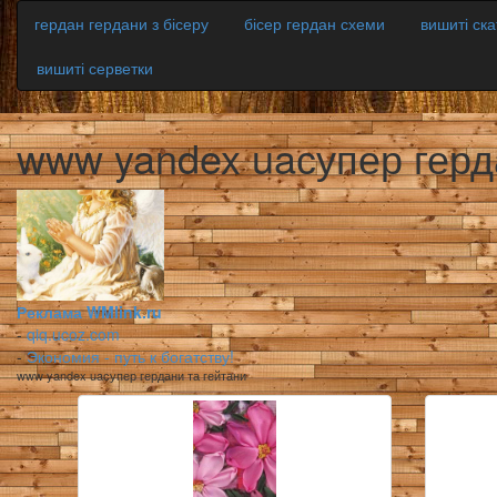
гердан гердани з бісеру
бісер гердан схеми
вишиті ск
вишиті серветки
www yandex uaсупер герд
Реклама WMlink.ru
-
qiq.ucoz.com
-
Экономия - путь к богатству!
www yandex uaсупер гердани та гейтани