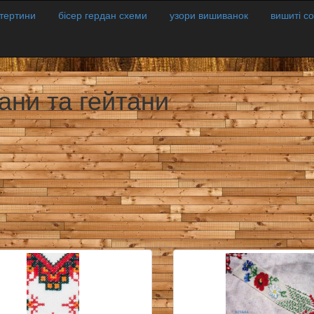
атертини
бісер гердан схеми
узори вишиванок
вишиті с
ани та гейтани