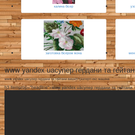
калина бісер
уз
заготовка бісером ікона
мен
www yandex uaсупер гердани та гейтан
www yandex uaсупер гердани та гейтани вишиті скатерті екс машіна
h3 itemprop="headline">www yandex uaсупер гердани та гейтани