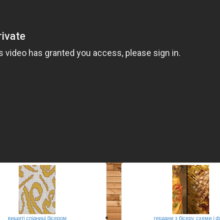
вишиті спідниці бісером
гердани з бісеру схеми і 