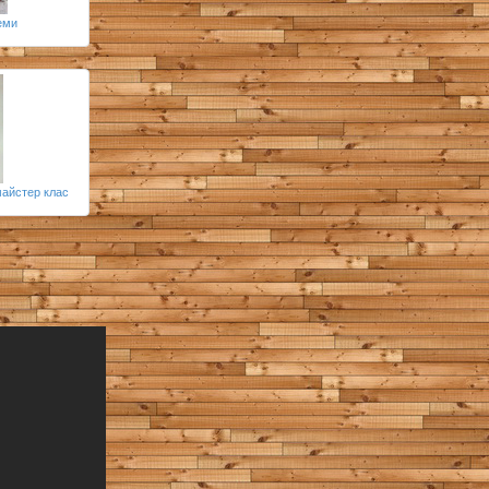
хеми
майстер клас