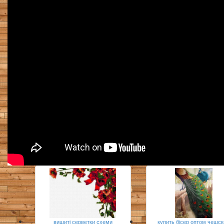
вишиті серветки схеми
купить бісер оптом чешс