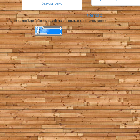
безкоштовно
sitemap
що можна зробити з бісеру салфетка вышитая крестиком кофе