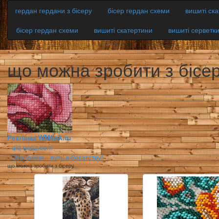
гердан гердани з бісеру
бісер гердан схеми
вишиті ск
бісер гердан схеми
вишиті скатертини
вишиті серветк
що можна зробити з бісе
Реклама WMlink.ru
-
qiq.ucoz.com
-
Экономия - путь к богатству!
що можна зробити з бісеру