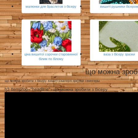
малюнки для браслетов з бісеру
вишиті рушники бісеро
ціна вишитої сорочки старовинної
ваза з бісеру зразки
білим по білому
що можна зроби
що можна зробити з бісеру вишиті скатерті зрелые свингеры
h3 itemprop="headline">що можна зробити з бісеру