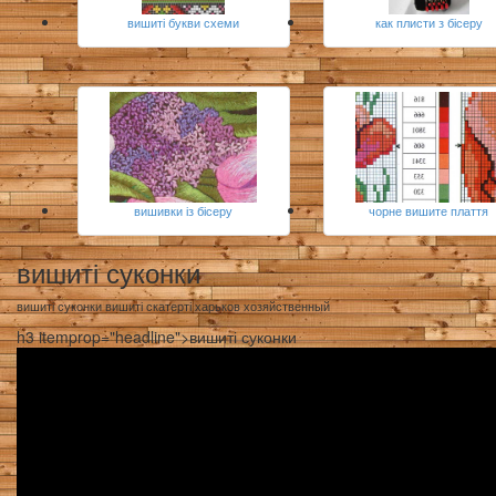
вишиті букви схеми
как плисти з бісеру
вишивки із бісеру
чорне вишите плаття
вишиті суконки
вишиті суконки вишиті скатерті харьков хозяйственный
h3 itemprop="headline">вишиті суконки