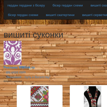
гердан гердани з бісеру
бісер гердан схеми
вишиті ск
бісер гердан схеми
вишиті скатертини
вишиті серветк
вишиті суконки
Реклама WMlink.ru
-
qiq.ucoz.com
-
Экономия - путь к богатству!
вишиті суконки