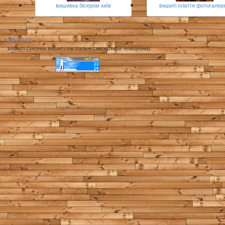
вишивка бісером київ
вишиті плаття фотогалер
sitemap
вишиті суконки вишиті пасхальні скатертини чемпионат