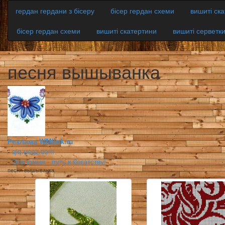
гердан гердани з бісеру
бісер гердан схеми
вишиті ск
бісер гердан схеми
вишиті скатертини
вишиті серветк
песня вышыванка
Реклама WMlink.ru
-
qiq.ucoz.com
-
Экономия - путь к богатству!
песня вышыванка