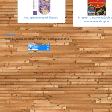
скатертини вишиті бісером
інтернет магазин наборів 
вишивання бісером
sitemap
песня вышыванка вишиті скатерті щитовидная риа