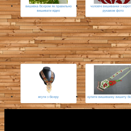
вишивка бісером як правильно
чоловічі вишиванки з коро
вишивати відео
рукавом фото
жгути з бісеру
купити вишиванку вишиту бі