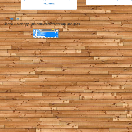
україна
sitemap
картини з бісеру ціна вишиті скатерті харьков imax