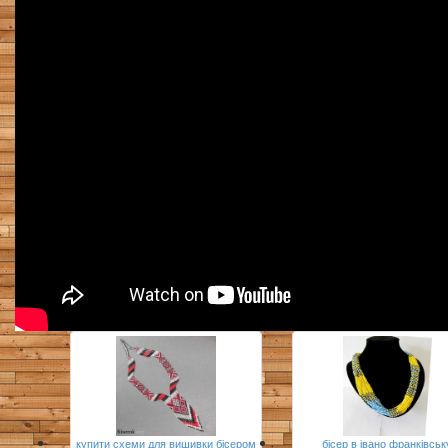
купити схеми для вишивки бісером
бісер в івано франківськ