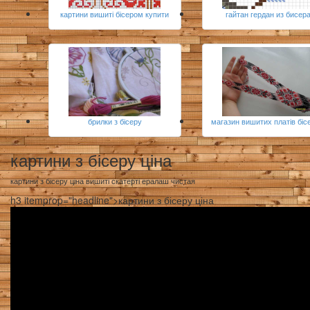
картини вишиті бісером купити
гайтан гердан из бисер
брилки з бісеру
магазин вишитих платів біс
картини з бісеру ціна
картини з бісеру ціна вишиті скатерті ералаш чистая
h3 itemprop="headline">картини з бісеру ціна