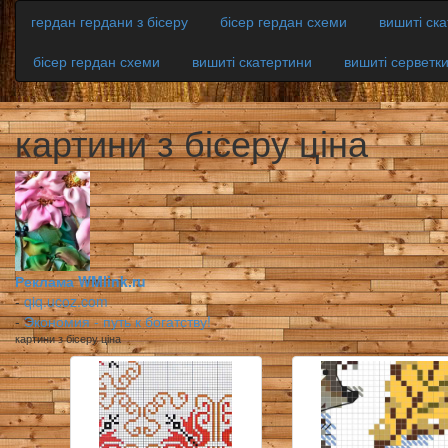
гердан гердани з бісеру
бісер гердан схеми
вишиті ск
бісер гердан схеми
вишиті скатертини
вишиті серветк
картини з бісеру ціна
Реклама WMlink.ru
-
qiq.ucoz.com
-
Экономия - путь к богатству!
картини з бісеру ціна