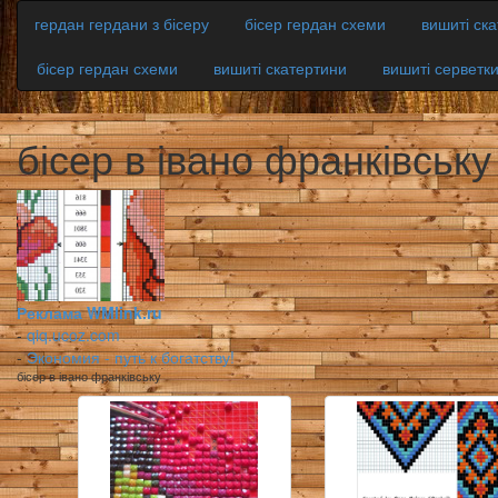
гердан гердани з бісеру
бісер гердан схеми
вишиті ск
бісер гердан схеми
вишиті скатертини
вишиті серветк
бісер в івано франківську
Реклама WMlink.ru
-
qiq.ucoz.com
-
Экономия - путь к богатству!
бісер в івано франківську