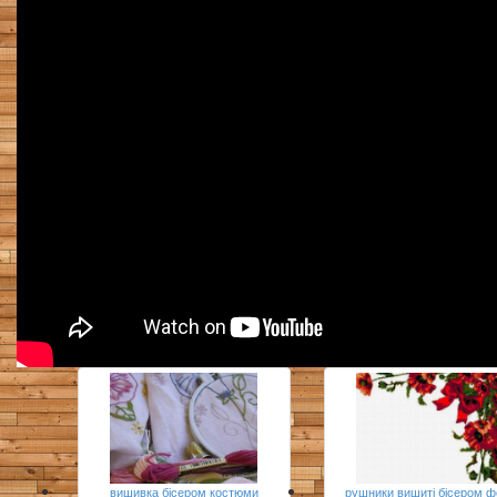
вишивка бісером костюми
рушники вишиті бісером ф