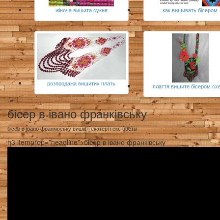
жіноча вишита сукня
как вишивать бісером
розпродажа вишитих плать
плаття вишите бісером сх
бісер в івано франківську
бісер в івано франківську вишиті скатерті екс цветы
h3 itemprop="headline">бісер в івано франківську