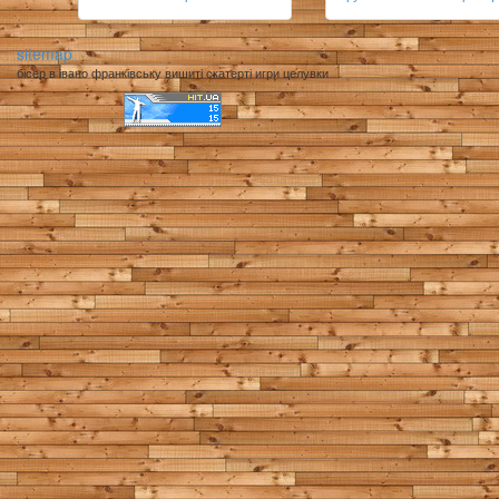
sitemap
бісер в івано франківську вишиті скатерті игри целувки