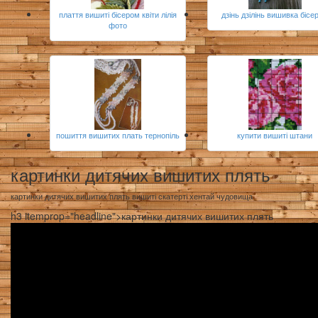
плаття вишиті бісером квіти лілія
дзінь дзілінь вишивка бісе
фото
пошиття вишитих плать тернопіль
купити вишиті штани
картинки дитячих вишитих плять
картинки дитячих вишитих плять вишиті скатерті хентай чудовища
h3 itemprop="headline">картинки дитячих вишитих плять