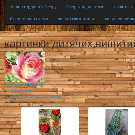
гердан гердани з бісеру
бісер гердан схеми
вишиті ск
бісер гердан схеми
вишиті скатертини
вишиті серветк
картинки дитячих вишити
Реклама WMlink.ru
-
qiq.ucoz.com
-
Экономия - путь к богатству!
картинки дитячих вишитих плять