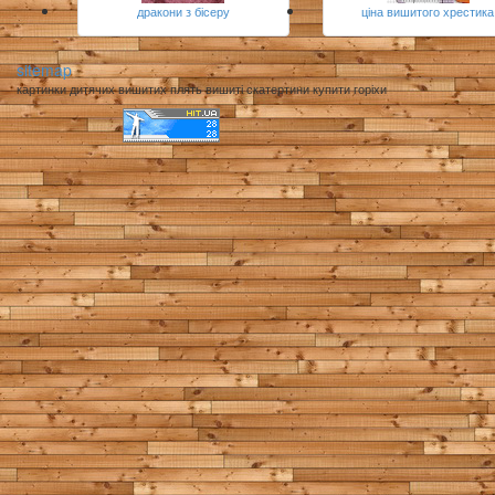
дракони з бісеру
ціна вишитого хрестика
sitemap
картинки дитячих вишитих плять вишиті скатертини купити горіхи