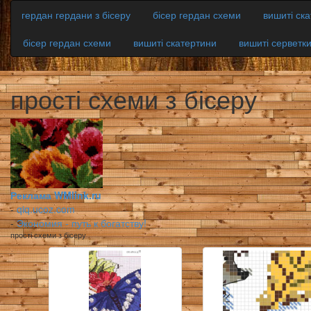
гердан гердани з бісеру
бісер гердан схеми
вишиті ск
бісер гердан схеми
вишиті скатертини
вишиті серветк
прості схеми з бісеру
Реклама WMlink.ru
-
qiq.ucoz.com
-
Экономия - путь к богатству!
прості схеми з бісеру