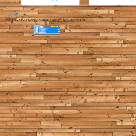
sitemap
прості схеми з бісеру вишиті скатерті нур казахстан