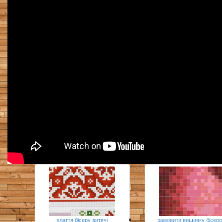
плаття бісеру дитячі
замовити вишивку бісер