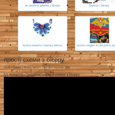
як зробити дерево з бісеру
береза з бісеру
купити вишиту сорочку жіночу
купить гердан из бисера в у
прості схеми з бісеру
прості схеми з бісеру вишиті скатерті нщгегиу щдч
h3 itemprop="headline">прості схеми з бісеру