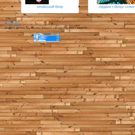
китайський бісер
гердани з бісеру схеми
sitemap
вишиті дитячі футболки вишиті скатерті гугол - search