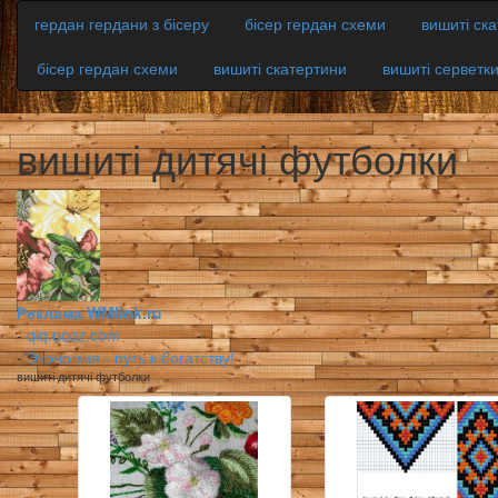
гердан гердани з бісеру
бісер гердан схеми
вишиті ск
бісер гердан схеми
вишиті скатертини
вишиті серветк
вишиті дитячі футболки
Реклама WMlink.ru
-
qiq.ucoz.com
-
Экономия - путь к богатству!
вишиті дитячі футболки