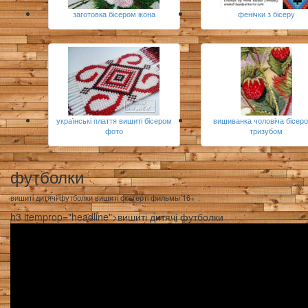
заготовка бісером ікона
фенічки з бісеру
українські плаття вишиті бісером
вишиванка чоловіча бісеро
фото
тризубом
футболки
вишиті дитячі футболки вишиті скатерті фильмы 16+
h3 itemprop="headline">вишиті дитячі футболки