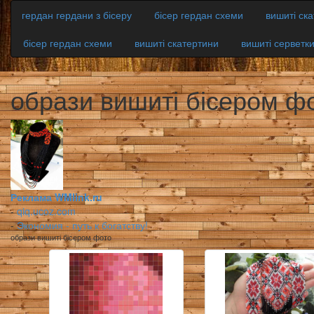
гердан гердани з бісеру
бісер гердан схеми
вишиті ск
бісер гердан схеми
вишиті скатертини
вишиті серветк
образи вишиті бісером ф
Реклама WMlink.ru
-
qiq.ucoz.com
-
Экономия - путь к богатству!
образи вишиті бісером фото