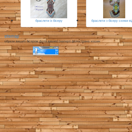
браслети із бісеру
браслети з бісеру схеми в
sitemap
образи вишиті бісером фото вишиті скатерті фотострана хошин