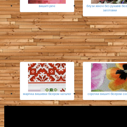
вишиті речі
блузи жіночі без рукавів бі
заготовки
марічка вишивки бісером каталог
сорочки вишиті бісером с