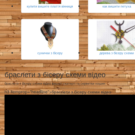
купити вишите плаття вінниця
как вишити петуха
сунички з бісеру
дерева з бісеру схеми
браслети з бісеру схеми відео
браслети з бісеру схеми відео вишиті скатерті та серветки хошин
h3 itemprop="headline">браслети з бісеру схеми відео