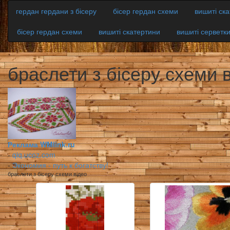
гердан гердани з бісеру
бісер гердан схеми
вишиті ск
бісер гердан схеми
вишиті скатертини
вишиті серветк
браслети з бісеру схеми 
Реклама WMlink.ru
-
qiq.ucoz.com
-
Экономия - путь к богатству!
браслети з бісеру схеми відео