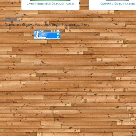
схеми вишивки бісером пояси
брелки з бісеру схеми
sitemap
браслети з бісеру схеми відео вишиті скатерті ютб юту