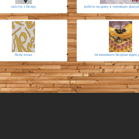
галстук з бісеру
робота на дому в чернівцях фасув
бісер кольє
як вишивати бісером відео 