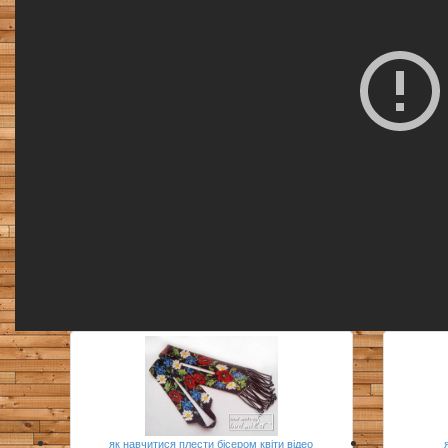
як навчитися плести бісером квіти відео