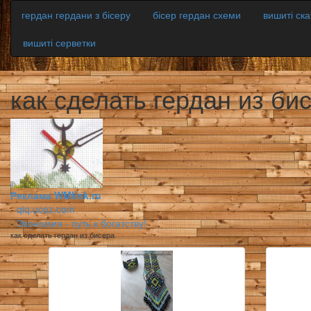
гердан гердани з бісеру
бісер гердан схеми
вишиті ск
вишиті серветки
как сделать гердан из би
Реклама WMlink.ru
-
qiq.ucoz.com
-
Экономия - путь к богатству!
как сделать гердан из бисера