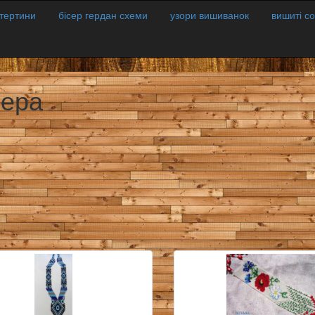
атертини
бісер гердан схеми
узори вишиванок
вишиті с
сера