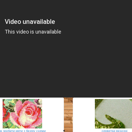
як зробити квіти з бісеру схеми
серветки віскозні