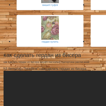
вишиті туфлі
гердан купить
как сделать гердан из бисера
как сделать гердан из бисера вишиті пасхальні скатертини расписание
h3 itemprop="headline">как сделать гердан из бисера