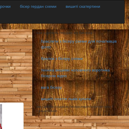
орочки
бісер гердан схеми
вишиті скатертини
как сделать гердан из бисера
браслети з бісеру схеми для початківців
фото
брелок з бісеру схеми
техніка вишивкі чоловічого воротніка
бісером відео
вага бісеру
вишиті плаття львів купити
как сделать гердан из бисера,вишиті скатерті цена 1
г,вишиті скате