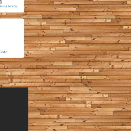
ання бісеру
уроки