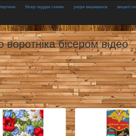
атертини
бісер гердан схеми
узори вишиванок
вишиті с
о воротніка бісером відео