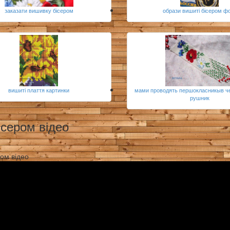
заказати вишивку бісером
образи вишиті бісером ф
вишиті плаття картинки
мами проводять першокласникыв ч
рушник
ісером відео
ром відео