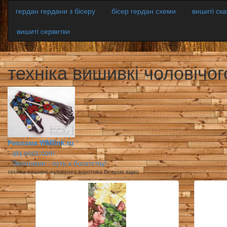
гердан гердани з бісеру
бісер гердан схеми
вишиті ск
вишиті серветки
техніка вишивкі чоловічог
Реклама WMlink.ru
-
qiq.ucoz.com
-
Экономия - путь к богатству!
техніка вишивкі чоловічого воротніка бісером відео