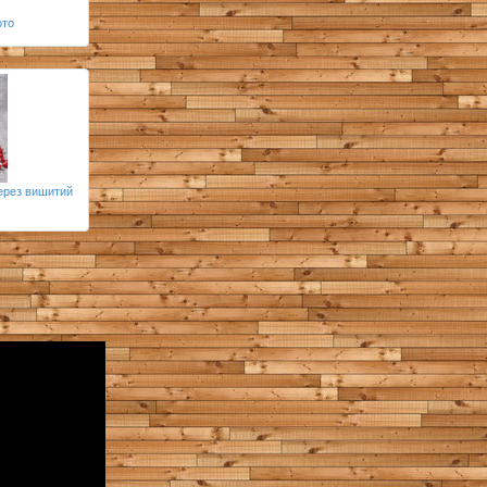
ото
ерез вишитий