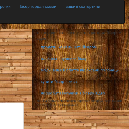
орочки
бісер гердан схеми
вишиті скатертини
техніка вишивкі чоловічого воротніка бісером
відео
продати ікони вишиті бісером
пасхальні рушники бісер
модні вишиті плаття від оксани полонець
купити бісер в києві
як зробити кульчики з бісеру відео
техніка вишивкі чоловічого воротніка бісером відео,вишиті
скатерті та серветки фотост