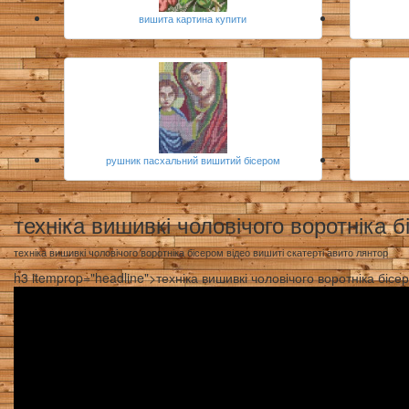
вишита картина купити
рушник пасхальний вишитий бісером
техніка вишивкі чоловічого воротніка б
техніка вишивкі чоловічого воротніка бісером відео вишиті скатерті авито лянтор
h3 itemprop="headline">техніка вишивкі чоловічого воротніка бісе