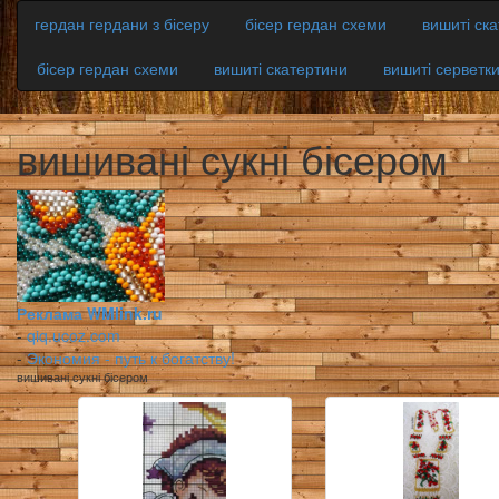
гердан гердани з бісеру
бісер гердан схеми
вишиті ск
бісер гердан схеми
вишиті скатертини
вишиті серветк
вишивані сукні бісером
Реклама WMlink.ru
-
qiq.ucoz.com
-
Экономия - путь к богатству!
вишивані сукні бісером