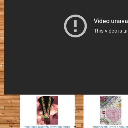
вишивка бісером картини фото
моделі вишитих сорочо