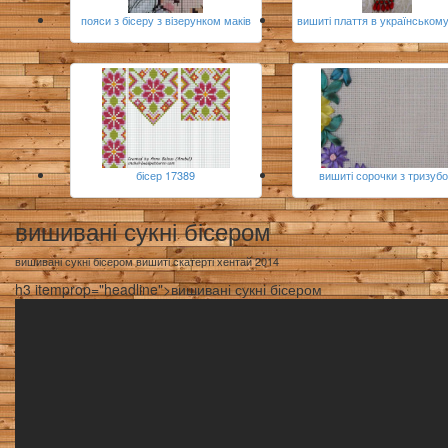
пояси з бісеру з візерунком маків
вишиті плаття в українському
бісер 17389
вишиті сорочки з тризуб
вишивані сукні бісером
вишивані сукні бісером вишиті скатерті хентай 2014
h3 itemprop="headline">вишивані сукні бісером