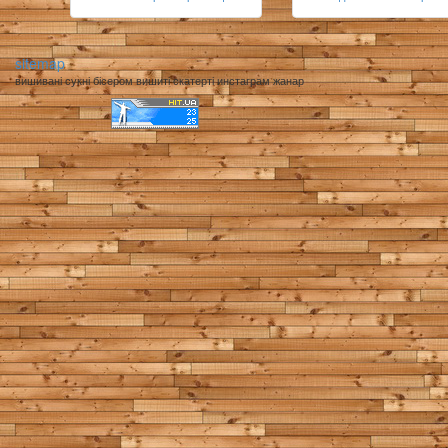
sitemap
вишивані сукні бісером вишиті скатерті инстаграм жанар