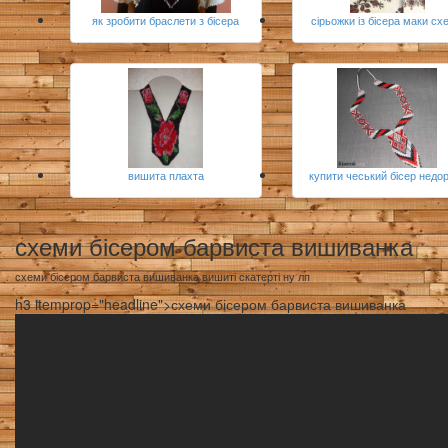
як зробити браслети з бісера
сірьожки із бісера маки сх
вишита плахта
купити чеський бісер недо
схеми бісером барвиста вишиванка
схеми бісером барвиста вишиванка вишиті скатерті ну лп
h3 itemprop="headline">схеми бісером барвиста вишиванка