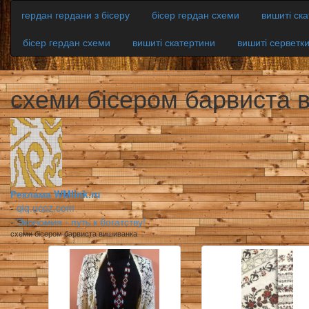
гердан гердани з бісеру
бісер гердан схеми
вишиті ск
бісер гердан схеми
вишиті скатертини
вишиті серветк
схеми бісером барвиста 
Реклама WMlink.ru
-
qiq.ucoz.com
-
Экономия - путь к богатству!
схеми бісером барвиста вишиванка