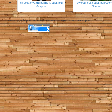
як розрахувати вартість вишивки
буковинська вишиванка с
бісером
бісером
схеми бісером барвиста вишиванка вишиті скатерті фильмы чарли