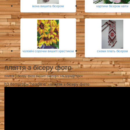
ікона вишита бісером
картини бісером квіти
чоловічі сорочки вишиті хрестиком
схеми плать бісером
плаття з бісеру фото
плаття з бісеру фото вишиті скатерті эльдорадо орск
h3 itemprop="headline">плаття з бісеру фото