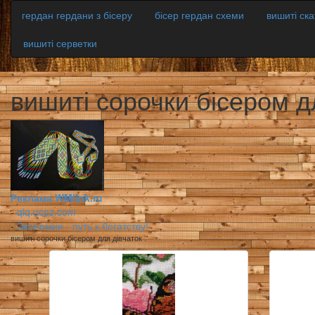
гердан гердани з бісеру
бісер гердан схеми
вишиті ск
вишиті серветки
вишиті сорочки бісером д
Реклама WMlink.ru
-
qiq.ucoz.com
-
Экономия - путь к богатству!
вишиті сорочки бісером для дівчаток