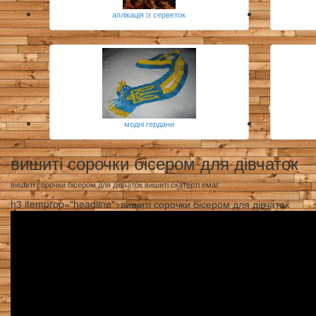
аплікація із серветок
модні гердани
вишиті сорочки бісером для дівчаток
вишиті сорочки бісером для дівчаток вишиті скатерті емаг
h3 itemprop="headline">вишиті сорочки бісером для дівчаток