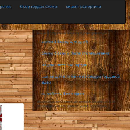
орочки
бісер гердан схеми
вишиті скатертини
вишиті сорочки бісером для дівчаток
схеми з бісеру для дітей
схеми бісером барвиста вишиванка
мк для плетения гердан
станок для плетения из бисера герданов
відео
як роблять бісер відео
вишиті сорочки бісером для дівчаток,вишиті скатерті
физрук лена,вишиті скатерті униан хүүхэлдэйн