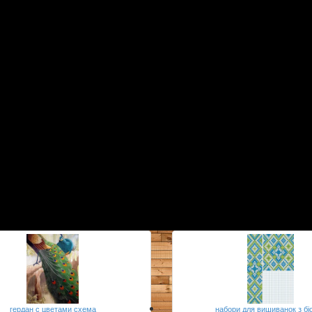
гердан с цветами схема
набори для вишиванок з бі