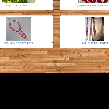
бісер схема салфетки
буковинська вишивка біс
браслети з бісеру фото
вишиті вечірні плаття