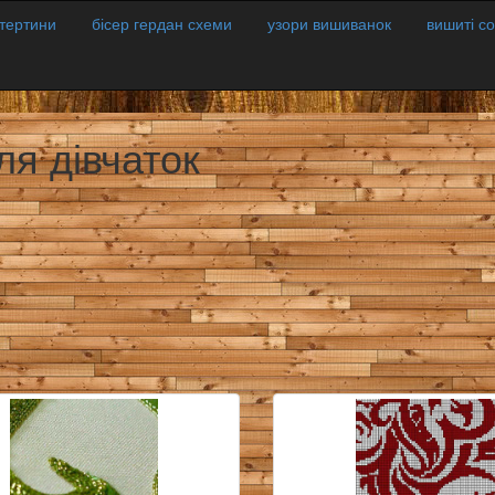
атертини
бісер гердан схеми
узори вишиванок
вишиті с
ля дівчаток