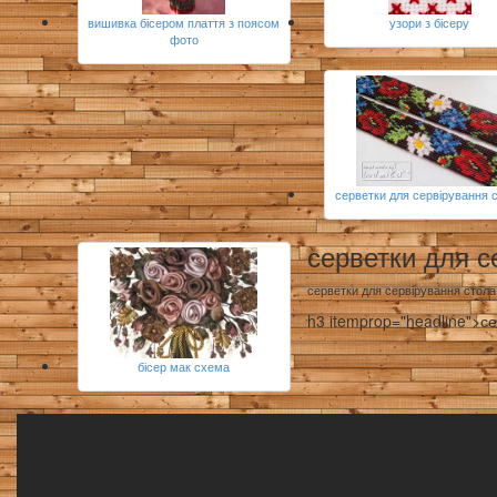
вишивка бісером плаття з поясом
узори з бісеру
фото
серветки для сервірування 
серветки для с
серветки для сервірування стола
h3 itemprop="headline">с
бісер мак схема