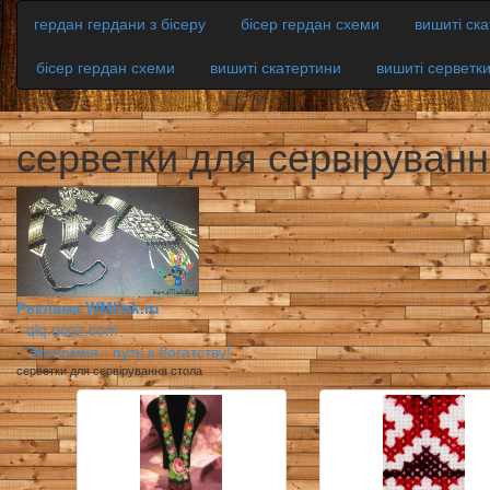
гердан гердани з бісеру
бісер гердан схеми
вишиті ск
бісер гердан схеми
вишиті скатертини
вишиті серветк
серветки для сервіруванн
Реклама WMlink.ru
-
qiq.ucoz.com
-
Экономия - путь к богатству!
серветки для сервірування стола