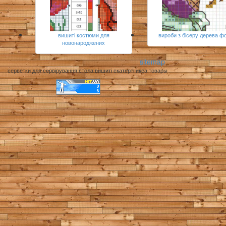
вишиті костюми для
вироби з бісеру дерева ф
новонароджених
sitemap
серветки для сервірування стола вишиті скатерті икеа товары