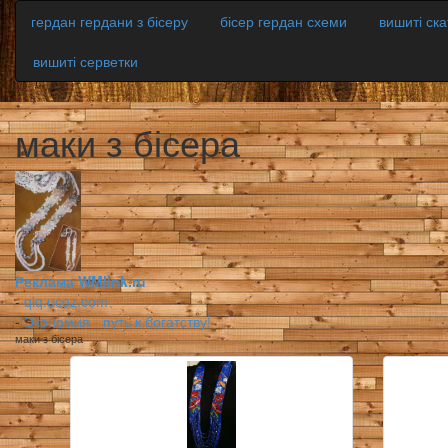
гердан гердани з бісеру
бісер гердан схеми
вишиті ск
вишиті серветки
маки з бісера
Реклама WMlink.ru
-
qiq.ucoz.com
-
Экономия - путь к богатству!
маки з бісера