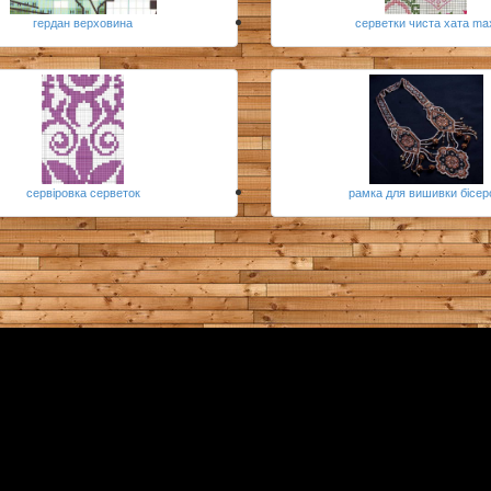
гердан верховина
серветки чиста хата ma
сервіровка серветок
рамка для вишивки бісе