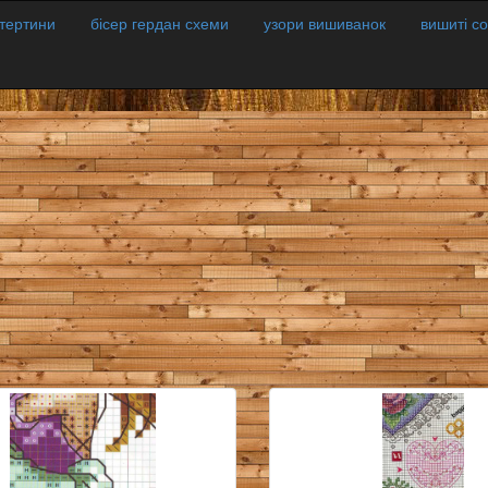
атертини
бісер гердан схеми
узори вишиванок
вишиті с