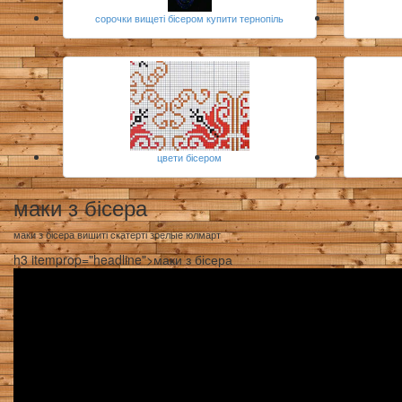
сорочки вищеті бісером купити тернопіль
цвети бісером
маки з бісера
маки з бісера вишиті скатерті зрелые юлмарт
h3 itemprop="headline">маки з бісера