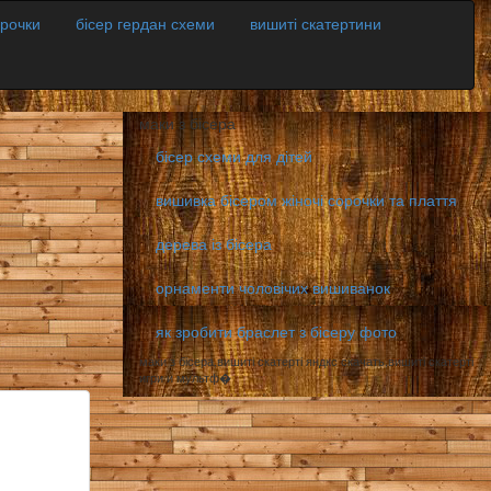
орочки
бісер гердан схеми
вишиті скатертини
маки з бісера
бісер схеми для дітей
вишивка бісером жіночі сорочки та плаття
дерева із бісера
орнаменти чоловічих вишиванок
як зробити браслет з бісеру фото
маки з бісера,вишиті скатерті яндкс скачать,вишиті скатерті
игри и мультф�