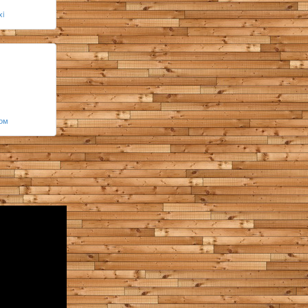
xi
ром