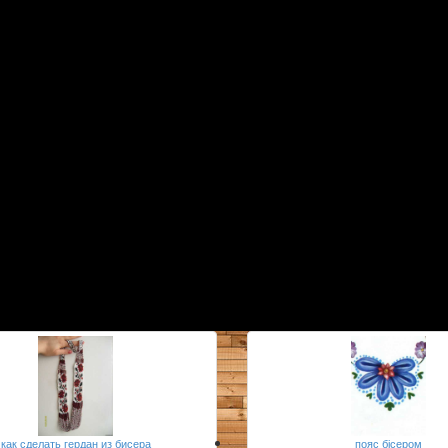
как сделать гердан из бисера
пояс бісером