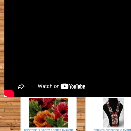
біжутерія з бісеру своїми руками
вишита скатертина купи