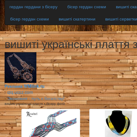
гердан гердани з бісеру
бісер гердан схеми
вишиті ск
бісер гердан схеми
вишиті скатертини
вишиті серветк
вишиті українські плаття 
Реклама WMlink.ru
-
qiq.ucoz.com
-
Экономия - путь к богатству!
вишиті українські плаття з бісеру фото