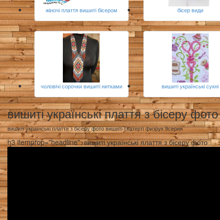
жіночі плаття вишиті бісером
бісер види
чоловічі сорочки вишиті нитками
вишиті українські сукні
вишиті українські плаття з бісеру фото
вишиті українські плаття з бісеру фото вишиті скатерті физрук 9серия
h3 itemprop="headline">вишиті українські плаття з бісеру фото