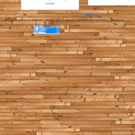
схеми
sitemap
вишиті українські плаття з бісеру фото вишиті скатерті алиэкспресс банкноты