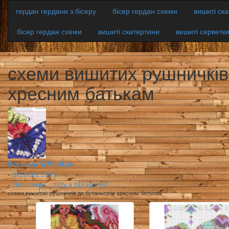
гердан гердани з бісеру
бісер гердан схеми
вишиті ск
бісер гердан схеми
вишиті скатертини
вишиті серветк
схеми вишитих рушничків
хресним батькам
Реклама WMlink.ru
-
qiq.ucoz.com
-
Экономия - путь к богатству!
схеми вишитих рушничків до бутаньєрок хресним батькам