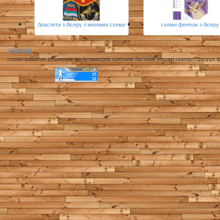
браслети з бісеру з іменами схеми
схеми фенічок з бісеру
sitemap
схеми вишитих рушничків до бутаньєрок хресним батькам вишиті скатерті физрук 