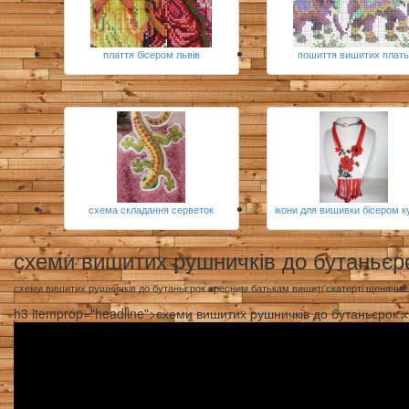
плаття бісером львів
пошиття вишитих плат
схема складання серветок
ікони для вишивки бісером к
схеми вишитих рушничків до бутаньєр
схеми вишитих рушничків до бутаньєрок хресним батькам вишиті скатерті щенячи
h3 itemprop="headline">схеми вишитих рушничків до бутаньєрок 