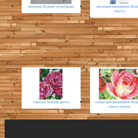
вишивка бісером на рубашки
заготовки вишиванок бісе
плаття
сорочки бісером дитячі
схеми для вишивання біс
плаття купити