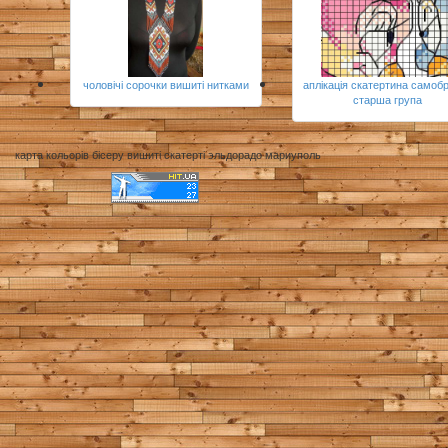
чоловічі сорочки вишиті нитками
аплікація скатертина самоб
старша група
карта кольорів бісеру вишиті скатерті эльдорадо мариуполь