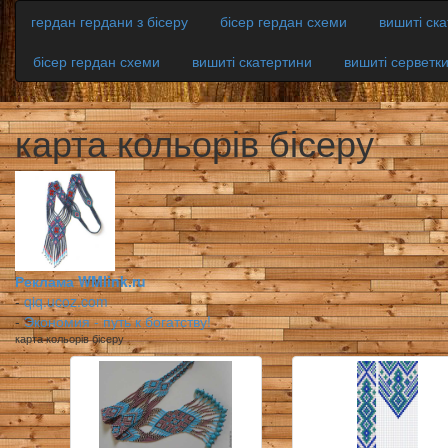
гердан гердани з бісеру
бісер гердан схеми
вишиті ск
бісер гердан схеми
вишиті скатертини
вишиті серветк
карта кольорів бісеру
Реклама WMlink.ru
-
qiq.ucoz.com
-
Экономия - путь к богатству!
карта кольорів бісеру