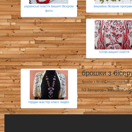
українські плаття вишиті бісером
вишивка бісером програ
фото
готові вишиті плаття
брошки з бісер
брошки з бісеру вишиті скатерті 
h3 itemprop="headline">бр
гердан мастер класс видео