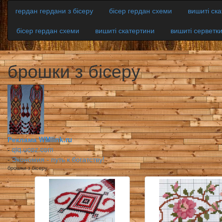
гердан гердани з бісеру
бісер гердан схеми
вишиті ск
бісер гердан схеми
вишиті скатертини
вишиті серветк
брошки з бісеру
Реклама WMlink.ru
-
qiq.ucoz.com
-
Экономия - путь к богатству!
брошки з бісеру