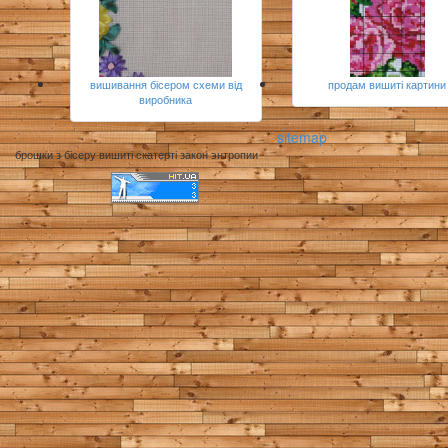
вишивання бісером схеми від
продам вишиті картини
виробника
sitemap
брошки з бісеру вишиті скатерті закон энтропии