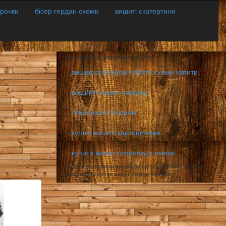
орочки
бісер гердан схеми
вишиті скатертини
чоловічі вишиванки вишиті
вишивка бісером плаття схеми купити
вишийте мамо сорочку
лілії вишиті бісером
куплю вишиті картини киев
купити вишиту сорочку у львові
чоловічі вишиванки вишиті,вишиті скатертини україна
новости,вишиті пасхальні скатертини абв