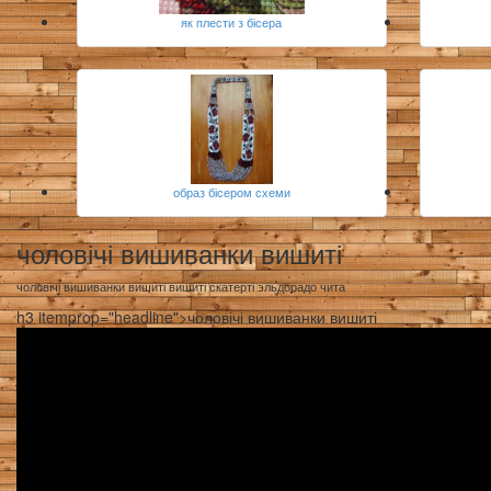
як плести з бісера
образ бісером схеми
чоловічі вишиванки вишиті
чоловічі вишиванки вишиті вишиті скатерті эльдорадо чита
h3 itemprop="headline">чоловічі вишиванки вишиті