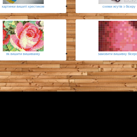
картинки вишиті хрестиком
схеми жгутів з бісеру
як вишити вишиванку
замовити вишивку бісер