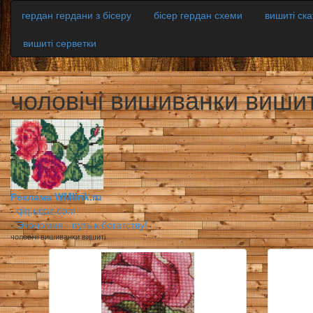
гердан гердани з бісеру
бісер гердан схеми
вишиті ск
вишиті серветки
чоловічі вишиванки вишит
Реклама WMlink.ru
-
qiq.ucoz.com
-
Экономия - путь к богатству!
чоловічі вишиванки вишиті