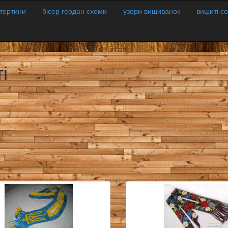
атертини
бісер гердан схеми
узори вишиванок
вишиті с
і