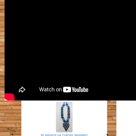
як вишити на туфлях вишивку