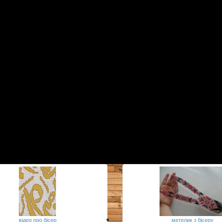
відео про бісер
метелик з бісеру