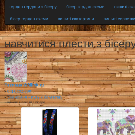
гердан гердани з бісеру
бісер гердан схеми
вишиті ск
бісер гердан схеми
вишиті скатертини
вишиті серветк
навчитися плести з бісер
Реклама WMlink.ru
-
qiq.ucoz.com
-
Экономия - путь к богатству!
навчитися плести з бісеру