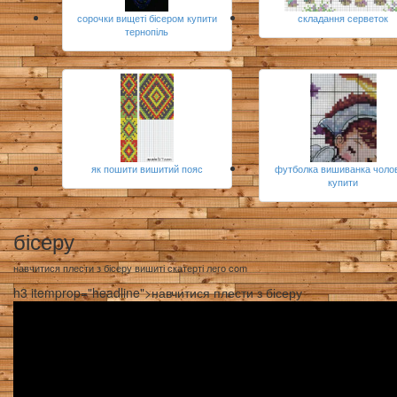
сорочки вищеті бісером купити
складання серветок
тернопіль
як пошити вишитий пояс
футболка вишиванка чолов
купити
бісеру
навчитися плести з бісеру вишиті скатерті лего com
h3 itemprop="headline">навчитися плести з бісеру