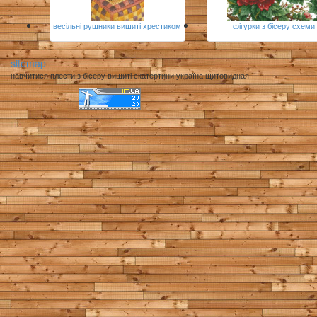
весільні рушники вишиті хрестиком
фігурки з бісеру схеми
sitemap
навчитися плести з бісеру вишиті скатертини україна щитовидная