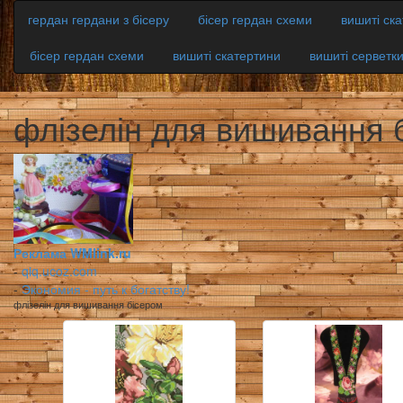
гердан гердани з бісеру
бісер гердан схеми
вишиті ск
бісер гердан схеми
вишиті скатертини
вишиті серветк
флізелін для вишивання 
Реклама WMlink.ru
-
qiq.ucoz.com
-
Экономия - путь к богатству!
флізелін для вишивання бісером