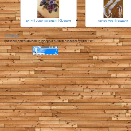
дитячі сорочки вишиті бісером
синьо жовті гердани
sitemap
флізелін для вишивання бісером вишиті скатерті лунтик 2012