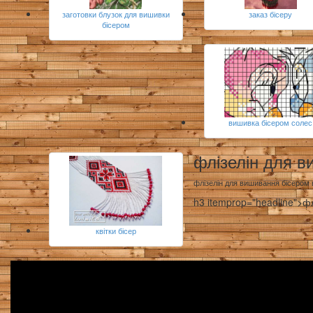
заготовки блузок для вишивки
заказ бісеру
бісером
вишивка бісером солес
флізелін для в
флізелін для вишивання бісером 
h3 itemprop="headline">ф
квітки бісер