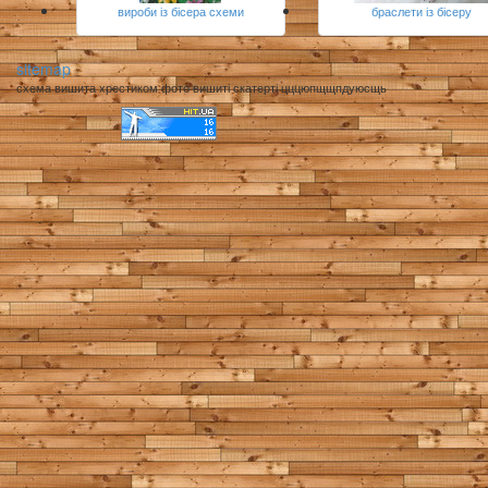
вироби із бісера схеми
браслети із бісеру
sitemap
схема вишита хрестиком фото вишиті скатерті цццюпщщпдуюсщь