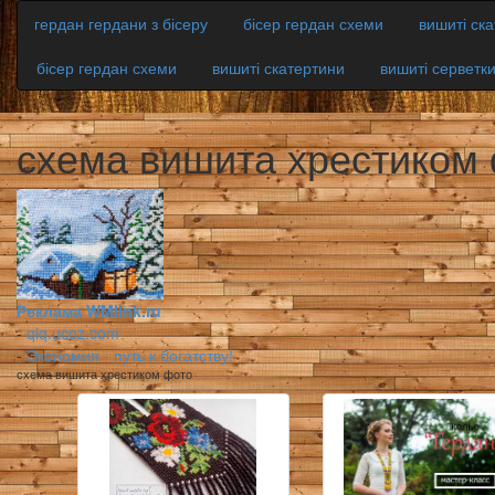
гердан гердани з бісеру
бісер гердан схеми
вишиті ск
бісер гердан схеми
вишиті скатертини
вишиті серветк
схема вишита хрестиком
Реклама WMlink.ru
-
qiq.ucoz.com
-
Экономия - путь к богатству!
схема вишита хрестиком фото