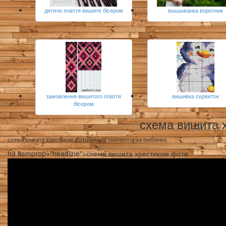
дитяче плаття вишите бісером
вышыванка воротник
замовлення вишитого плаття
вишивка серветок
бісером
схема вишита 
схема вишита хрестиком фото вишиті скатерті цска емблема
h3 itemprop="headline">схема вишита хрестиком фото