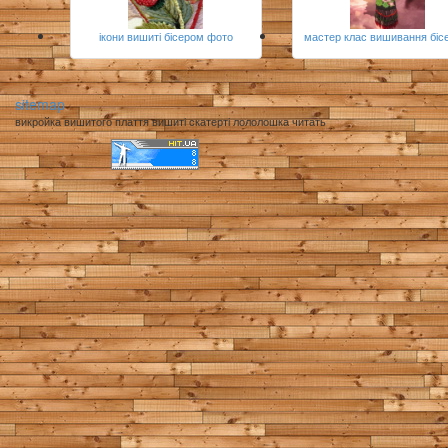
ікони вишиті бісером фото
мастер клас вишивання біс
sitemap
викройка вишитого плаття вишиті скатерті лололошка читать