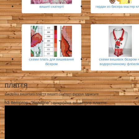
вишиті скатерті
гердан из бисера мастер к
схеми плать для вишивання
схеми вишивок бісером 
бісером
водорозчинному флізелін
плаття
викройка вишитого плаття вишиті скатерті физрук здрасьте
h3 itemprop="headline">викройка вишитого плаття