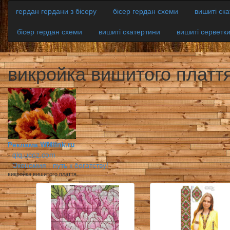
гердан гердани з бісеру
бісер гердан схеми
вишиті ск
бісер гердан схеми
вишиті скатертини
вишиті серветк
викройка вишитого платт
Реклама WMlink.ru
-
qiq.ucoz.com
-
Экономия - путь к богатству!
викройка вишитого плаття