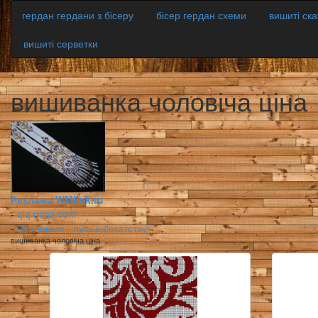
гердан гердани з бісеру
бісер гердан схеми
вишиті ск
вишиті серветки
вишиванка чоловіча ціна
Реклама WMlink.ru
-
qiq.ucoz.com
-
Экономия - путь к богатству!
вишиванка чоловіча ціна