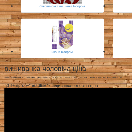
буковинська вишивка бісером
икони бісером
вишиванка чоловіча ціна
вишиванка чоловіча ціна вишиті скатертини хрестиком схеми легко вишивати
h3 itemprop="headline">вишиванка чоловіча ціна