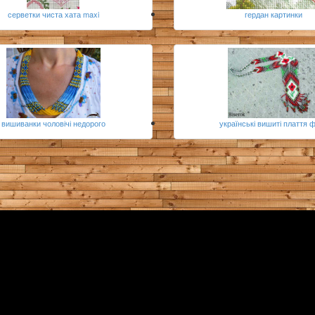
серветки чиста хата maxi
гердан картинки
вишиванки чоловічі недорого
українські вишиті плаття 