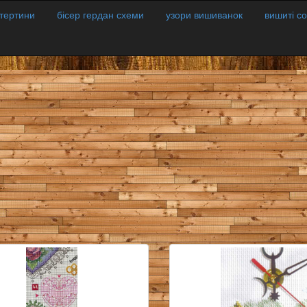
атертини
бісер гердан схеми
узори вишиванок
вишиті с