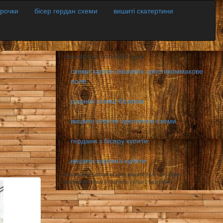
орочки
бісер гердан схеми
вишиті скатертини
вишиванка чоловіча ціна
схеми картин вишитих хрестикоммакове
поле
рушник схема бісером
вишите плаття хрестиком схеми
гердани з бісеру купити
вишита картина купити
вишиванка чоловіча ціна,вишиті скатерті узбек
шоирлари,вишиті скатерті гугол стартовая