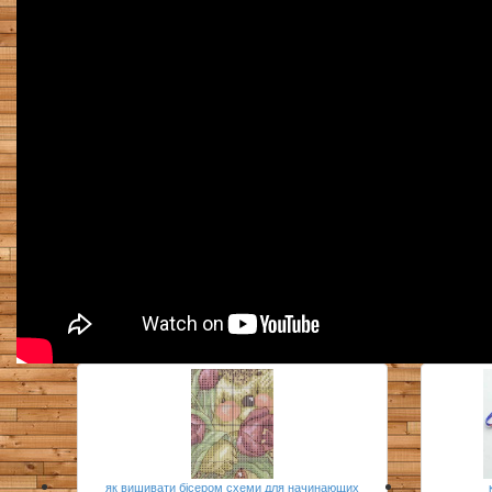
як вишивати бісером схеми для начинающих