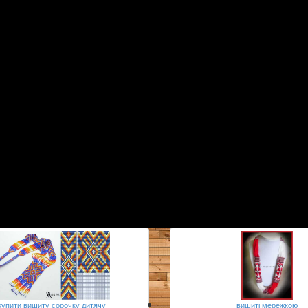
купити вишиту сорочку дитячу
вишиті мережкою