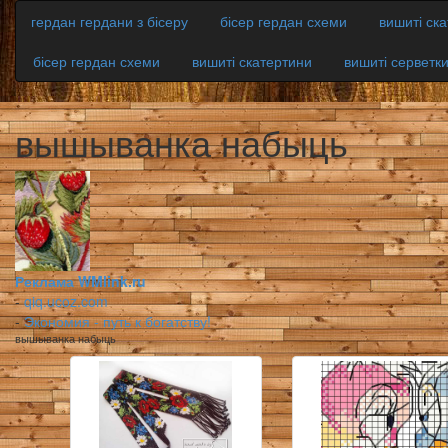
гердан гердани з бісеру
бісер гердан схеми
вишиті ск
бісер гердан схеми
вишиті скатертини
вишиті серветк
вышыванка набыць
Реклама WMlink.ru
-
qiq.ucoz.com
-
Экономия - путь к богатству!
вышыванка набыць