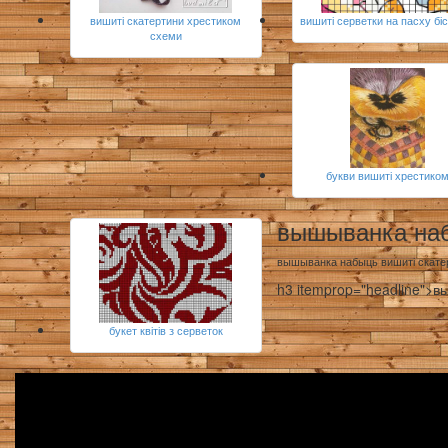
вишиті скатертини хрестиком
вишиті серветки на пасху бі
схеми
букви вишиті хрестико
вышыванка на
вышыванка набыць вишиті скатер
h3 itemprop="headline">
букет квітів з серветок