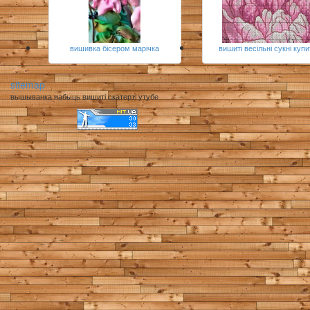
вишивка бісером марічка
вишиті весільні сукні куп
sitemap
вышыванка набыць вишиті скатерті утубе