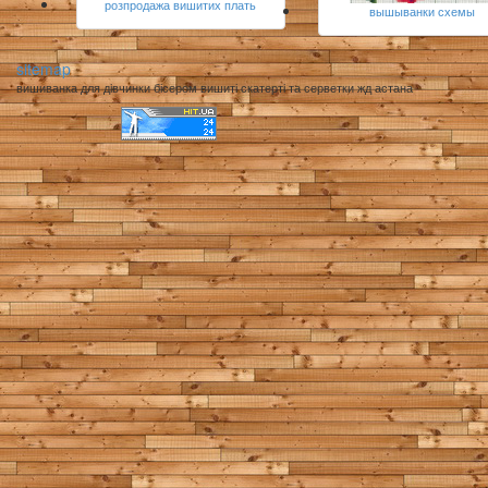
розпродажа вишитих плать
вышыванки схемы
sitemap
вишиванка для дівчинки бісером вишиті скатерті та серветки жд астана