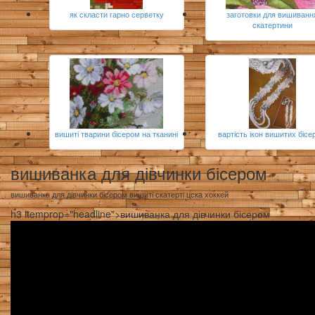
як скласти гарно серветку
заготовки для вишиванн
скатертини
вишиті тварини бісером на тканині
вартість ікон вишитих біс
вишиванка для дівчинки бісером
вишиванка для дівчинки бісером вишиті скатерті цска хоккей
h3 itemprop="headline">вишиванка для дівчинки бісером