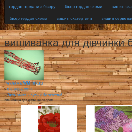
гердан гердани з бісеру
бісер гердан схеми
вишиті ск
бісер гердан схеми
вишиті скатертини
вишиті серветк
вишиванка для дівчинки 
Реклама WMlink.ru
-
qiq.ucoz.com
-
Экономия - путь к богатству!
вишиванка для дівчинки бісером