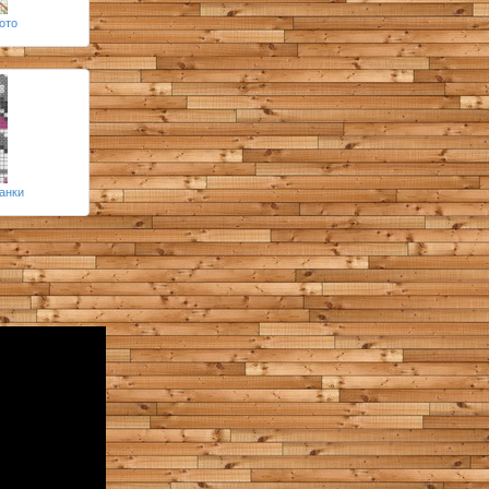
ото
ванки