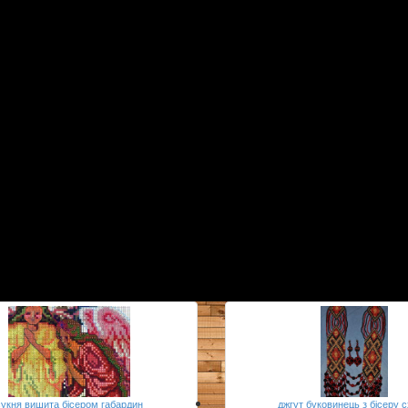
сукня вишита бісером габардин
джгут буковинець з бісеру 