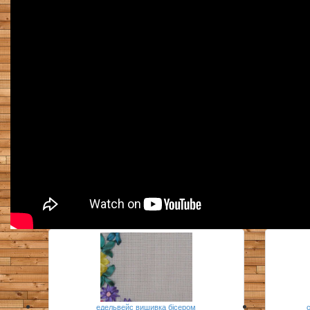
едельвейс вишивка бісером