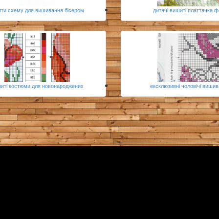
ити схему для вишивання бісером
дитячі вишиті платтячка ф
иті костюми для новонароджених
ексклюзивні чоловічі виши