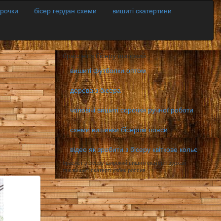
орочки
бісер гердан схеми
вишиті скатертини
браслет з бісеру широкий
вишиті футболки оптом
дерева з бісера
чоловічі вишиті сорочки ручної роботи
схеми вишивки бісером пояси
відео як зробити з бісеру квіткове кольє
браслет з бісеру широкий,вишиті скатерті зурхай
гэж,вишиті скатерті узбек россия