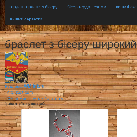
гердан гердани з бісеру
бісер гердан схеми
вишиті ск
вишиті серветки
браслет з бісеру широкий
Реклама WMlink.ru
-
qiq.ucoz.com
-
Экономия - путь к богатству!
браслет з бісеру широкий