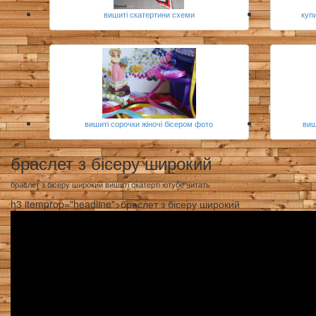
вишиті скатертини схеми
куп
вишиті сорочки жіночі бісером фото
виш
браслет з бісеру широкий
браслет з бісеру широкий вишиті скатерті ютубе читать
h3 itemprop="headline">браслет з бісеру широкий