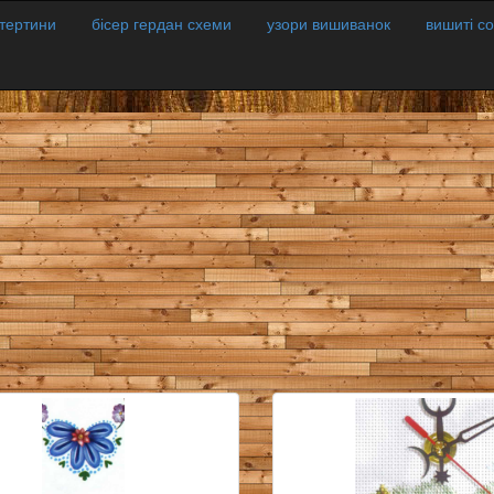
атертини
бісер гердан схеми
узори вишиванок
вишиті с