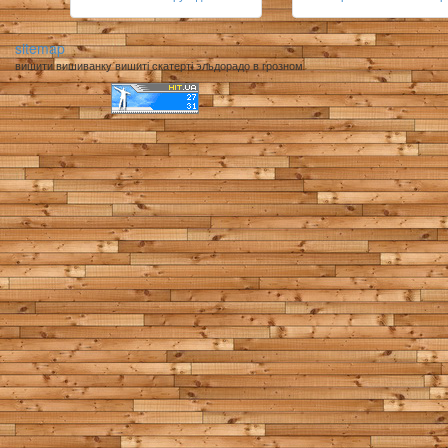
sitemap
вишити вишиванку вишиті скатерті эльдорадо в грозном