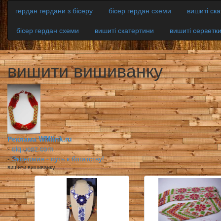
гердан гердани з бісеру
бісер гердан схеми
вишиті ск
бісер гердан схеми
вишиті скатертини
вишиті серветк
вишити вишиванку
Реклама WMlink.ru
-
qiq.ucoz.com
-
Экономия - путь к богатству!
вишити вишиванку