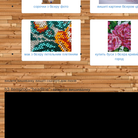
сорочки з бісеру фото
вишиті картини бісером ц
мак з бісеру петельним плетінням
купить буси з бісера кривий
город
вишити вишиванку вишиті скатерті дом movie
h3 itemprop="headline">вишити вишиванку