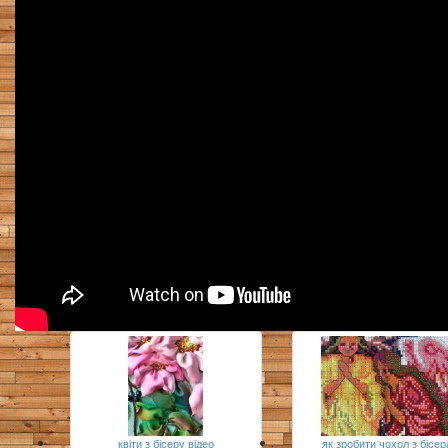
квіти з бісеру відео
як зробити чохол з бісер