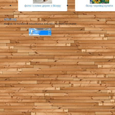
фото і схеми дерев з бісеру
бісер чернівці купити
sitemap
жіноча та чоловіча вишиванка вишиті скатерті ну скажи