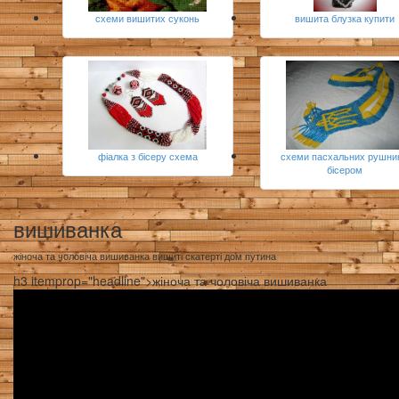
схеми вишитих суконь
вишита блузка купити
фіалка з бісеру схема
схеми пасхальних рушник
бісером
вишиванка
жіноча та чоловіча вишиванка вишиті скатерті дом путина
h3 itemprop="headline">жіноча та чоловіча вишиванка