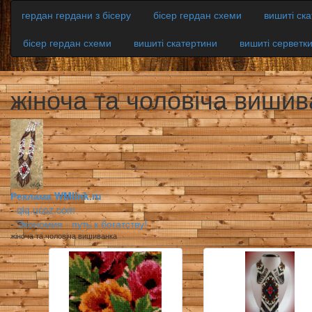
гердан гердани з бісеру
бісер гердан схеми
вишиті ск
бісер гердан схеми
вишиті скатертини
вишиті серветк
жіноча та чоловіча вишив
Реклама WMlink.ru
-
qiq.ucoz.com
-
Экономия - путь к богатству!
жіноча та чоловіча вишиванка