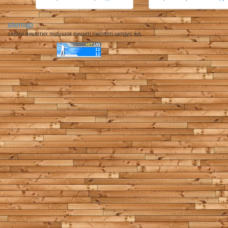
sitemap
схеми вишитих подушок вишиті скатерті цитрус жд