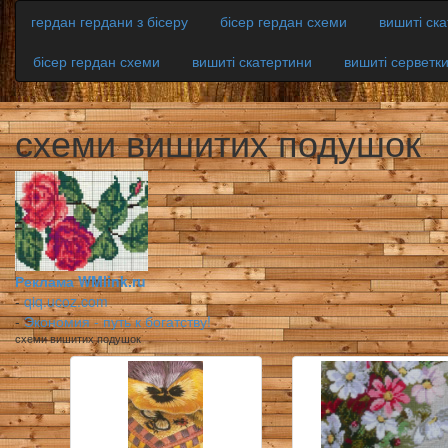
гердан гердани з бісеру
бісер гердан схеми
вишиті ск
бісер гердан схеми
вишиті скатертини
вишиті серветк
схеми вишитих подушок
Реклама WMlink.ru
-
qiq.ucoz.com
-
Экономия - путь к богатству!
схеми вишитих подушок