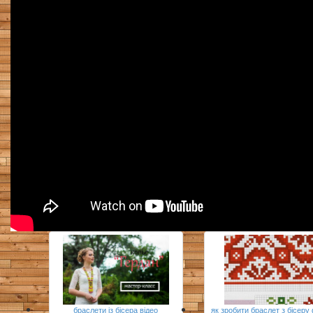
браслети із бісера відео
як зробити браслет з бісеру