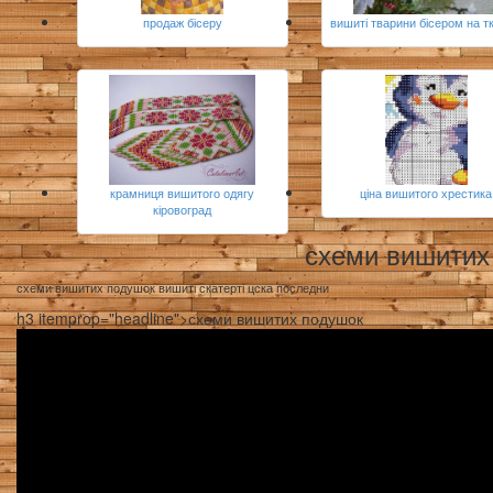
продаж бісеру
вишиті тварини бісером на т
крамниця вишитого одягу
ціна вишитого хрестика
кіровоград
схеми вишитих
схеми вишитих подушок вишиті скатерті цска последни
h3 itemprop="headline">схеми вишитих подушок