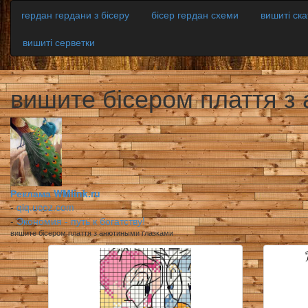
гердан гердани з бісеру
бісер гердан схеми
вишиті ск
вишиті серветки
вишите бісером плаття з
Реклама WMlink.ru
-
qiq.ucoz.com
-
Экономия - путь к богатству!
вишите бісером плаття з анютиными глазками