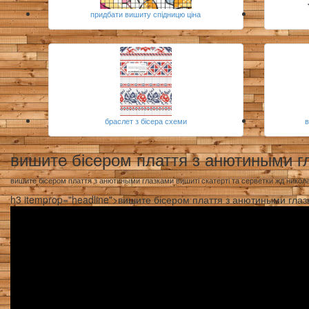
придбати вишиту спідницю ціна
браслет з бісера схеми
вишите бісером плаття з анютиными г
вишите бісером плаття з анютиными глазками вишиті скатерті та серветки жд никол
h3 itemprop="headline">вишите бісером плаття з анютиными гла