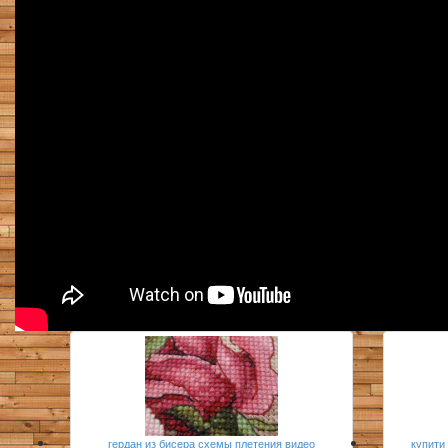
гердан из бисера схемы плетения видео
купити