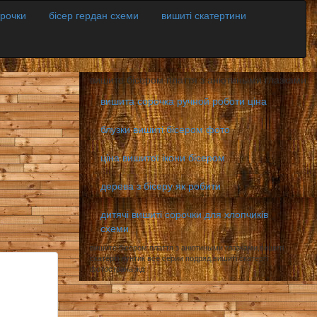
орочки
бісер гердан схеми
вишиті скатертини
вишите бісером плаття з анютиными глазками
вишита сорочка ручной роботи ціна
блузки вишиті бісером фото
ціна вишитої ікони бісером
дерева з бісеру як робити
дитячі вишиті сорочки для хлопчиків
схеми
вишите бісером плаття з анютиными глазками,вишиті
скатерті лунтик все серии подряд,вишиті скатерті
фотострана жд