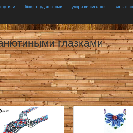
атертини
бісер гердан схеми
узори вишиванок
вишиті с
 анютиными глазками