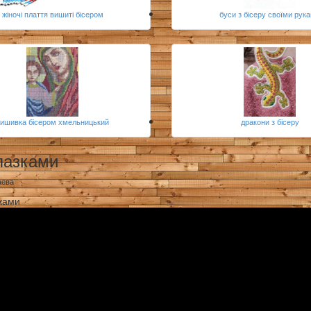
жіночі плаття вишиті бісером
буси з бісеру своїми рук
вишивка бісером хмельницький
дракони з бісеру
лазками
аева
зками