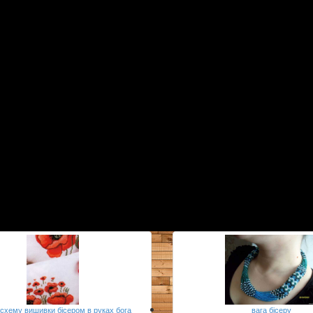
 схему вишивки бісером в руках бога
вага бісеру