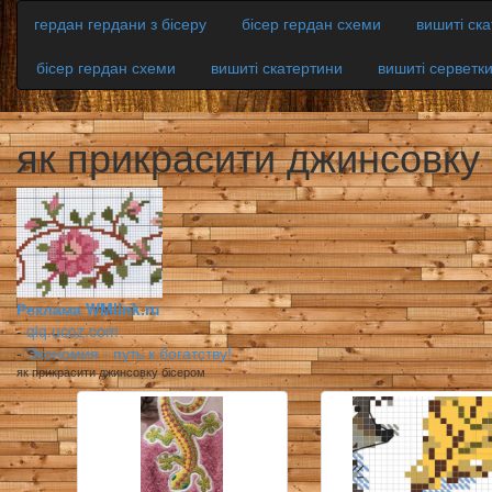
гердан гердани з бісеру
бісер гердан схеми
вишиті ск
бісер гердан схеми
вишиті скатертини
вишиті серветк
як прикрасити джинсовку
Реклама WMlink.ru
-
qiq.ucoz.com
-
Экономия - путь к богатству!
як прикрасити джинсовку бісером