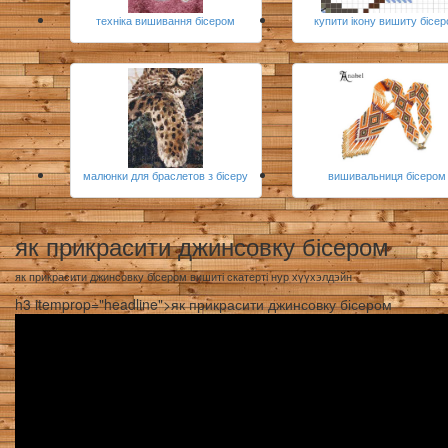
техніка вишивання бісером
купити ікону вишиту бісе
малюнки для браслетов з бісеру
вишивальниця бісером
як прикрасити джинсовку бісером
як прикрасити джинсовку бісером вишиті скатерті нур хүүхэлдэйн
h3 itemprop="headline">як прикрасити джинсовку бісером