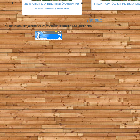
заготовки для вишивки бісером на
вишиті футболки великих роз
домотканому полотні
sitemap
як прикрасити джинсовку бісером вишити скатерти чез