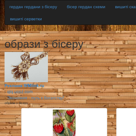
гердан гердани з бісеру
бісер гердан схеми
вишиті ск
вишиті серветки
образи з бісеру
Реклама WMlink.ru
-
qiq.ucoz.com
-
Экономия - путь к богатству!
образи з бісеру