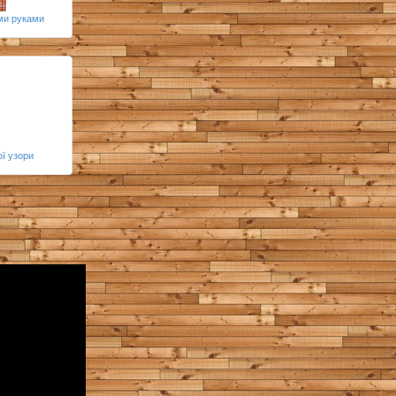
їми руками
ї узори