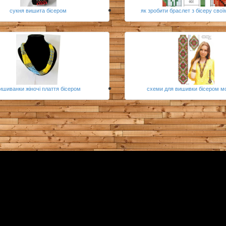
сукня вишита бісером
як зробити браслет з бісеру сво
ишиванки жіночі плаття бісером
схеми для вишивки бісером мо