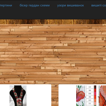
атертини
бісер гердан схеми
узори вишиванок
вишиті с