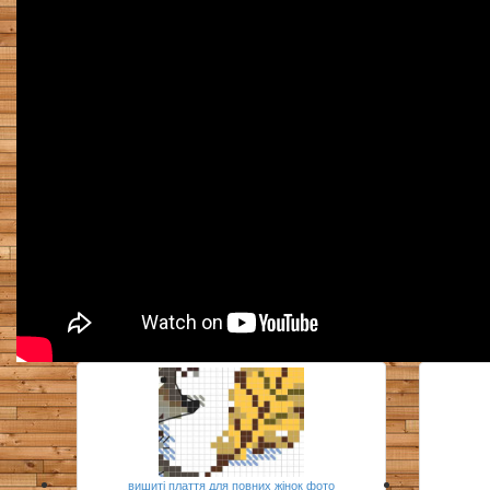
вишиті плаття для повних жінок фото