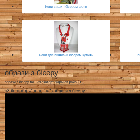
ікони вишиті бісером фото
ікони для вишивки бісером купить
в
образи з бісеру
образи з бісеру вишиті скатерті харьков районы
h3 itemprop="headline">образи з бісеру