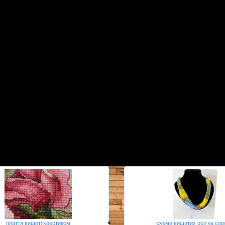
плаття вишиті хрестиком
схеми вишитих роз на сор