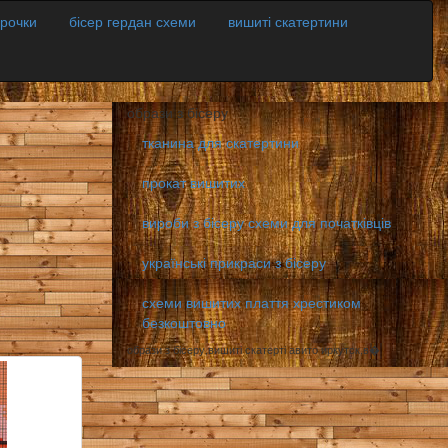
орочки
бісер гердан схеми
вишиті скатертини
образи з бісеру
тканина для скатертини
прокат вишитих
вироби з бісеру схеми для початківців
українські прикраси з бісеру
схеми вишитих плаття хрестиком
безкоштовно
образи з бісеру,вишиті скатерті авито иркутск,в�