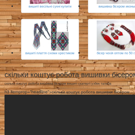
вишиті весільні сукні купити
вишивка бісером иконы
вишиті плаття схеми хрестиком
бісер чехія оптом по 50 
скільки коштує робота вишивки бісеро
скільки коштує робота вишивки бісером вишиті скатерті узбек талаба
h3 itemprop="headline">скільки коштує робота вишивки бісером