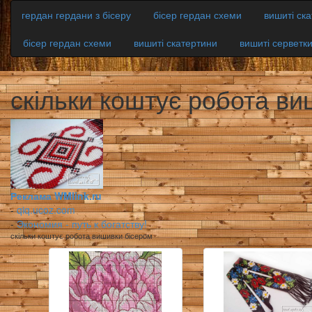
гердан гердани з бісеру
бісер гердан схеми
вишиті ск
бісер гердан схеми
вишиті скатертини
вишиті серветк
скільки коштує робота ви
Реклама WMlink.ru
-
qiq.ucoz.com
-
Экономия - путь к богатству!
скільки коштує робота вишивки бісером