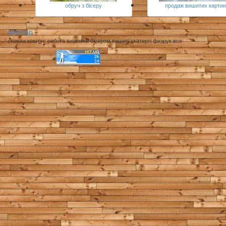
обруч з бісеру
продаж вишитих картин
sitemap
скільки коштує робота вишивки бісером вишиті скатерті физрук все